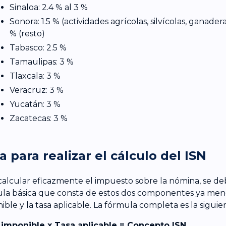
Sinaloa: 2.4 % al 3 %
Sonora: 1.5 % (actividades agrícolas, silvícolas, ganader
% (resto)
Tabasco: 2.5 %
Tamaulipas: 3 %
Tlaxcala: 3 %
Veracruz: 3 %
Yucatán: 3 %
Zacatecas: 3 %
a para realizar el cálculo del ISN
calcular eficazmente el impuesto sobre la nómina, se d
la básica que consta de estos dos componentes ya menc
ible y la tasa aplicable. La fórmula completa es la siguie
imponible x Tasa aplicable = Concepto ISN