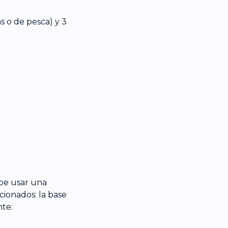
as o de pesca) y 3
ebe usar una
ionados: la base
nte: