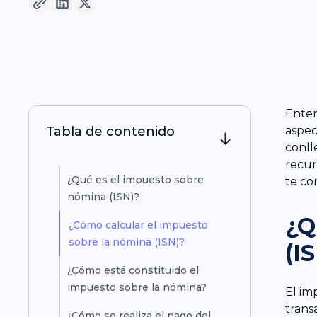
Enten
Tabla de contenido
aspec
conll
recur
¿Qué es el impuesto sobre
te co
nómina (ISN)?
¿Q
¿Cómo calcular el impuesto
sobre la nómina (ISN)?
(I
¿Cómo está constituido el
impuesto sobre la nómina?
El im
trans
¿Cómo se realiza el pago del