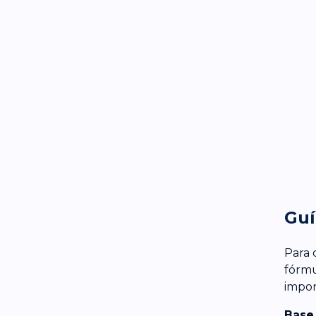
Guí
Para 
fórmu
impon
Base 