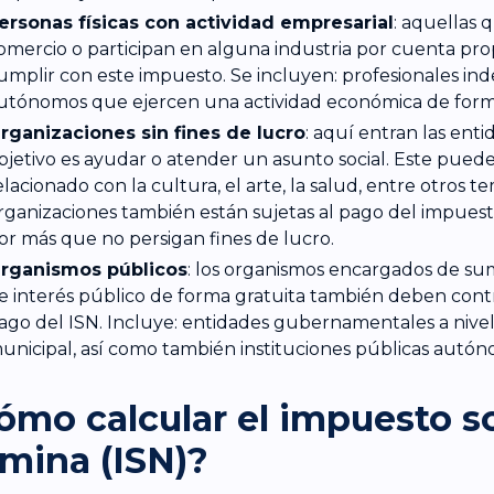
ersonas físicas con actividad empresarial
: aquellas 
omercio o participan en alguna industria por cuenta pr
umplir con este impuesto. Se incluyen: profesionales in
utónomos que ejercen una actividad económica de forma
rganizaciones sin fines de lucro
: aquí entran las ent
bjetivo es ayudar o atender un asunto social. Este puede
elacionado con la cultura, el arte, la salud, entre otros te
rganizaciones también están sujetas al pago del impues
or más que no persigan fines de lucro.
rganismos públicos
: los organismos encargados de sumi
e interés público de forma gratuita también deben contr
ago del ISN. Incluye: entidades gubernamentales a nivel 
unicipal, así como también instituciones públicas autó
ómo calcular el impuesto so
mina (ISN)?