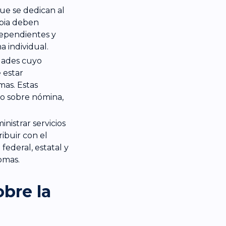
que se dedican al
opia deben
dependientes y
 individual.
idades cuyo
 estar
mas. Estas
to sobre nómina,
nistrar servicios
ibuir con el
federal, estatal y
nomas.
bre la