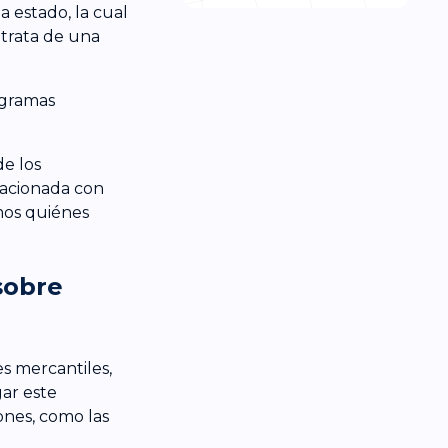
 estado, la cual
 trata de una
ogramas
de los
lacionada con
mos quiénes
sobre
es mercantiles,
gar este
ones, como las