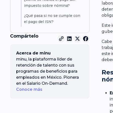
labor
impuesto sobre nómina?
deter
obliga
¿Qué pasa si no se cumple con
el pago del ISN?
Este 
gube
Compártelo
Cabe 
traba
Acerca de minu
este 
minu, la plataforma líder de
deben
retención de talento con sus
Res
programas de beneficios para
empleados en México. Pionera
nó
en el Salario On-Demand.
Conoce más
E
i
i
p