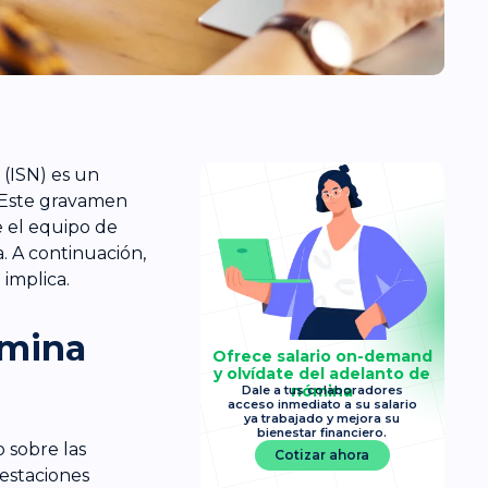
(ISN) es un
 Este gravamen
e el equipo de
 A continuación,
implica.
ómina
Ofrece salario on-demand
y olvídate del adelanto de
nómina
Dale a tus colaboradores
acceso inmediato a su salario
ya trabajado y mejora su
bienestar financiero.
 sobre las
Cotizar ahora
restaciones