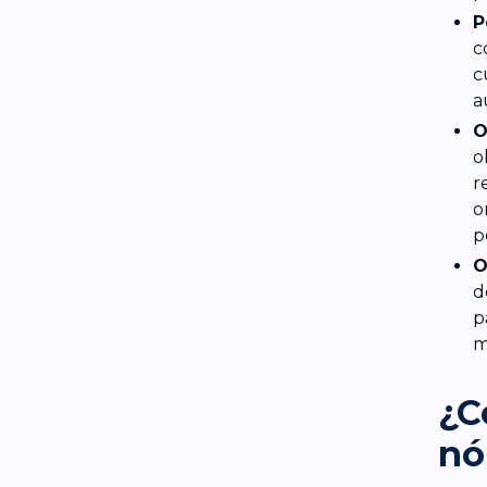
P
c
c
a
O
o
r
o
p
O
d
p
m
¿C
nó