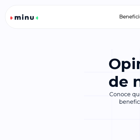
Benefic
Opi
de 
Conoce qué
benefic