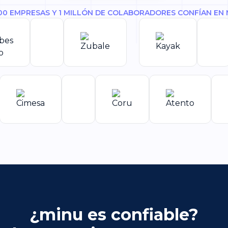
000 EMPRESAS Y 1 MILLÓN DE COLABORADORES CONFÍAN EN 
¿minu es confiable?