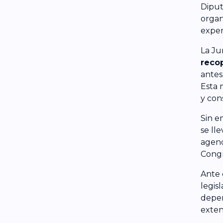
Diput
organ
exper
La Ju
recop
antes
Esta 
y con
Sin e
se ll
agend
Congr
Ante 
legis
depen
exten