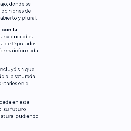
ajo, donde se
 opiniones de
bierto y plural.
 con la
s involucrados
ara de Diputados.
 forma informada
oncluyó sin que
do a la saturada
ritarios en el
obada en esta
o, su futuro
slatura, pudiendo