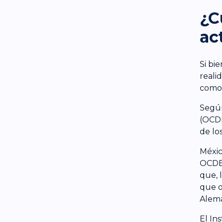
¿C
ac
Si bi
reali
como 
Según
(OCDE
de lo
Méxic
OCDE,
que, 
que o
Alema
El In