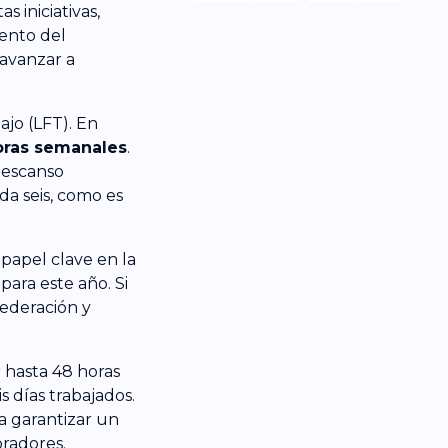
s iniciativas,
mento del
 avanzar a
ajo (LFT). En
horas semanales
.
 descanso
da seis, como es
papel clave en la
ara este año. Si
Federación y
 hasta 48 horas
 días trabajados.
a garantizar un
oradores.