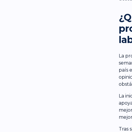
¿Q
pr
la
La pr
seman
país 
opini
obstá
La in
apoya
mejor
mejor
Tras 