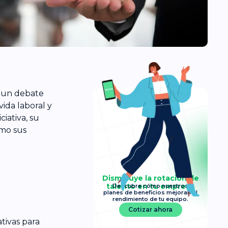
o un debate
vida laboral y
ciativa, su
omo sus
Disminuye la rotación de
talento en tu empresa
Descubre cómo nuestros
planes de beneficios mejoran el
rendimiento de tu equipo.
Cotizar ahora
tivas para