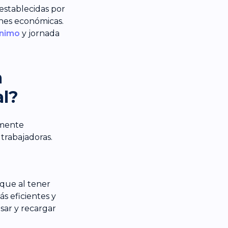
establecidas por
ones económicas.
ínimo
y jornada
a
al?
amente
 trabajadoras.
que al tener
s eficientes y
sar y recargar