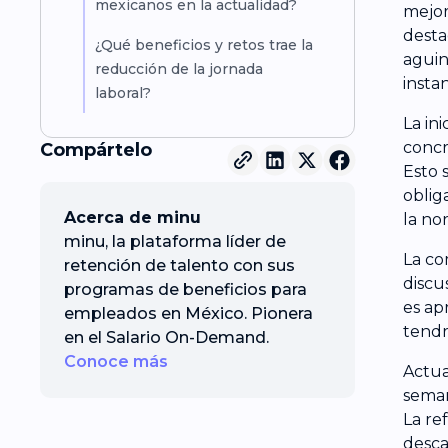
mexicanos en la actualidad?
mejora
desta
¿Qué beneficios y retos trae la
aguin
reducción de la jornada
insta
laboral?
La in
concr
Compártelo
Esto 
oblig
Acerca de minu
la no
minu, la plataforma líder de
La co
retención de talento con sus
discu
programas de beneficios para
es ap
empleados en México. Pionera
tendr
en el Salario On-Demand.
Conoce más
Actua
seman
La re
desca