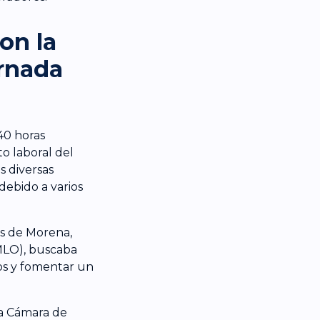
on la
rnada
40 horas
o laboral del
s diversas
debido a varios
as de Morena,
MLO), buscaba
nos y fomentar un
la Cámara de