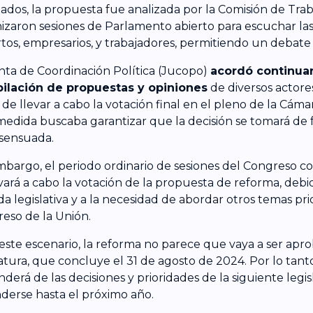
ados, la propuesta fue analizada por la Comisión de Trab
izaron sesiones de Parlamento abierto para escuchar las
tos, empresarios, y trabajadores, permitiendo un debate a
nta de Coordinación Política (Jucopo)
acordó continuar
ilación de propuestas y opiniones
de diversos actore
 de llevar a cabo la votación final en el pleno de la Cám
medida buscaba garantizar que la decisión se tomará de
sensuada.
mbargo, el periodo ordinario de sesiones del Congreso c
evará a cabo la votación de la propuesta de reforma, debi
a legislativa y a la necesidad de abordar otros temas prio
eso de la Unión.
este escenario, la reforma no parece que vaya a ser apr
latura, que concluye el 31 de agosto de 2024. Por lo tant
derá de las decisiones y prioridades de la siguiente legi
derse hasta el próximo año.