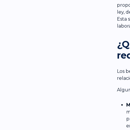
propo
ley, 
Esta 
labor
¿Q
re
Los b
relac
Algun
M
m
p
e