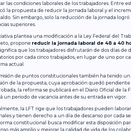
r las condiciones laborales de los trabajadores. Entre esta
có la propuesta de reducir la jornada laboral y el incre
aldo. Sin embargo, solo la reducción de la jornada logró
ncias superiores.
iciativa plantea una modificación a la Ley Federal del Trab
eto, propone
reducir la jornada laboral de 48 a 40 
significa que los trabajadores disfrutarán de dos días de
atorios por cada cinco trabajados, en lugar de uno por ca
rma actual.
misión de puntos constitucionales también ha tenido un 
sión de la propuesta, cuya aprobación quedó pendiente p
robada, la reforma se publicará en el Diario Oficial de la 
á un periodo de vacancia antes de su entrada en vigor.
lmente, la LFT rige que los trabajadores pueden laborar
ales y tienen derecho a un día de descanso por cada seis
forma constitucional busca modificar esta disposición par
nso más amplio y mejorar la calidad de vida de los colab