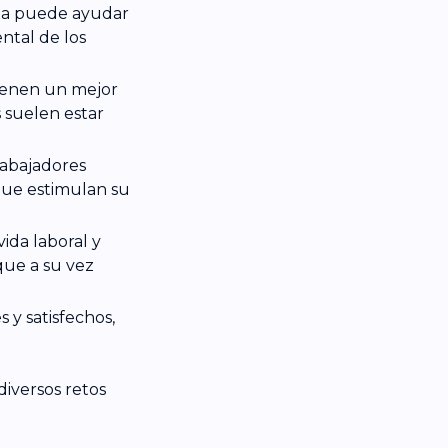
rta puede ayudar
ental de los
tienen un mejor
s suelen estar
rabajadores
que estimulan su
vida laboral y
que a su vez
s y satisfechos,
iversos retos