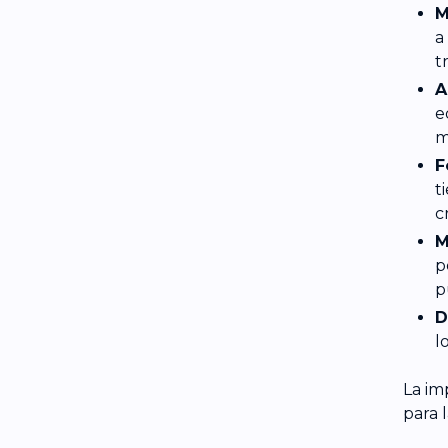
M
a
t
A
e
m
F
t
c
M
p
p
D
l
La im
para 