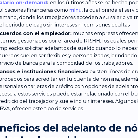
alario on-demand
:
en los últimos años se ha hecho pop
plicaciones financieras como
minu
, la cual brinda el servi
emand, donde los trabajadores acceden a su salario ya t
el periodo de pago sin intereses ni comisiones ocultas.
cuerdos con el empleador:
muchas empresas ofrecen
nternos gestionados por el área de RR.HH. los cuales per
mpleados solicitar adelantos de sueldo cuando lo necesi
cuerdos suelen ser flexibles y personalizados, brindando
ervicio de banca para la comodidad de los trabajadores.
ancos e instituciones financieras:
existen líneas de cr
probados para acreditar en tu cuenta de nómina, adem
ersonales o tarjetas de crédito con opciones de adelanto 
cceso a estos servicios puede estar relacionado con el bu
rediticio del trabajador y suele incluir intereses. Alguno
BVA, ofrecen este tipo de servicios.
neficios del adelanto de n