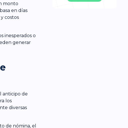
un monto
 basa en días
 y costos
os inesperados o
pueden generar
de
 anticipo de
a los
ante diversas
to de nómina, el