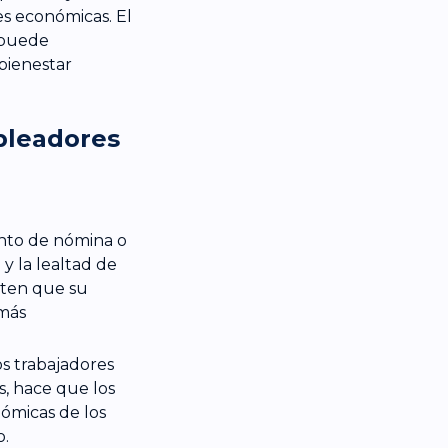
des económicas. El
 puede
bienestar
pleadores
anto de nómina o
y la lealtad de
nten que su
 más
s trabajadores
s, hace que los
ómicas de los
o.