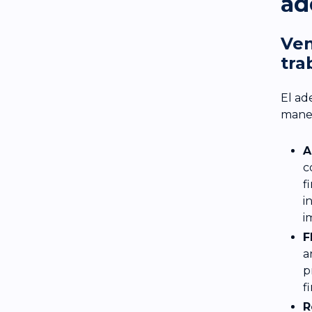
ad
Ven
tra
El ad
mane
A
c
f
i
i
F
a
p
f
R