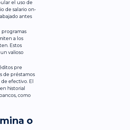
ular el uso de
cio de salario on-
rabajado antes
 programas
miten a los
ten. Estos
 un valioso
éditos pre
ás de préstamos
de efectivo. El
en historial
s bancos, como
ómina o