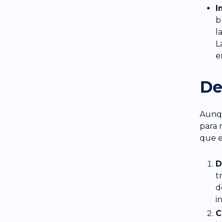
I
b
l
L
e
De
Aunqu
para 
que e
D
t
d
i
C