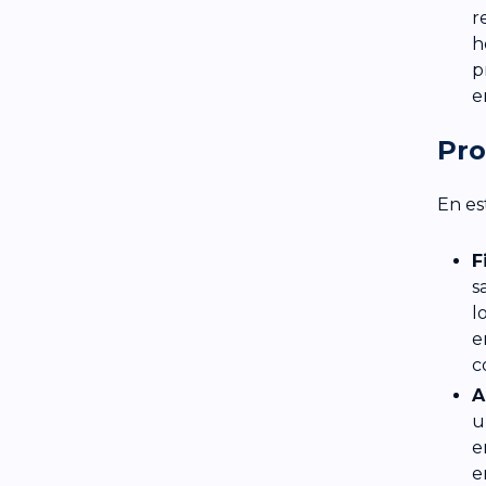
r
h
p
e
Pro
En es
F
s
l
e
c
A
u
e
e