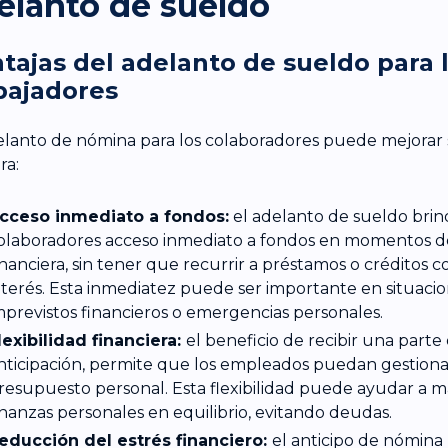
elanto de sueldo
tajas del adelanto de sueldo para 
bajadores
elanto de nómina para los colaboradores puede mejorar s
ra:
cceso inmediato a fondos:
el adelanto de sueldo brind
olaboradores acceso inmediato a fondos en momentos d
inanciera, sin tener que recurrir a préstamos o créditos co
nterés. Esta inmediatez puede ser importante en situaci
mprevistos financieros o emergencias personales.
lexibilidad financiera:
el beneficio de recibir una parte
nticipación, permite que los empleados puedan gestiona
resupuesto personal. Esta flexibilidad puede ayudar a m
inanzas personales en equilibrio, evitando deudas.
educción del estrés financiero:
el anticipo de nómin