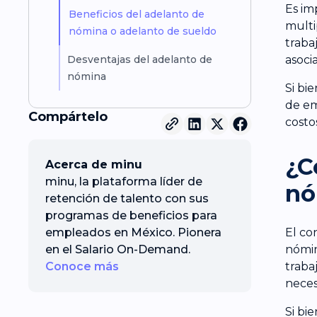
Es im
Beneficios del adelanto de
multi
nómina o adelanto de sueldo
traba
Desventajas del adelanto de
asoci
nómina
Si bi
de em
Compártelo
costo
¿C
Acerca de minu
minu, la plataforma líder de
nó
retención de talento con sus
programas de beneficios para
empleados en México. Pionera
El co
en el Salario On-Demand.
nómin
Conoce más
traba
neces
Si bi