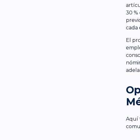
artíc
30 % 
previ
cada
El pr
emple
consc
nómin
adela
Op
Mé
Aquí 
comun