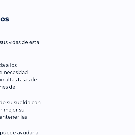
los
us vidas de esta
a a los
e necesidad
n altas tasas de
ones de
 de su sueldo con
r mejor su
antener las
a puede ayudar a