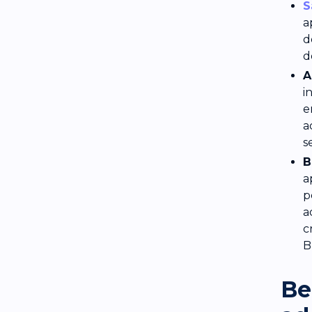
S
a
d
d
A
i
e
a
s
B
a
p
a
c
B
Be