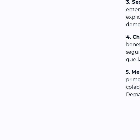
3. Se
enter
expli
demos
4. Ch
benef
segui
que l
5. Me
prime
colab
Deman