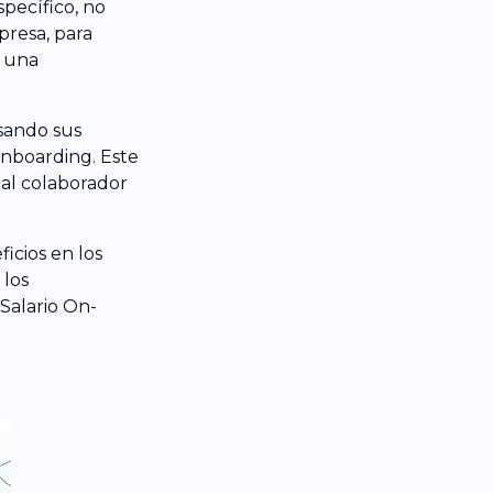
pecífico, no
presa, para
r una
sando sus
 onboarding. Este
 al colaborador
.
icios en los
 los
Salario On-