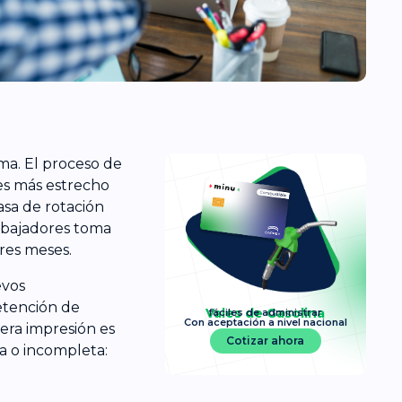
ma. El proceso de
es más estrecho
asa de rotación
rabajadores toma
tres meses.
evos
etención de
Vales de Gasolina
fáciles de administrar
Con aceptación a nivel nacional
era impresión es
Cotizar ahora
a o incompleta: