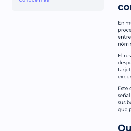
Conoce más
co
En mu
proce
entre
nómin
El re
despe
tarje
exper
Este 
señal
sus b
que p
Qu