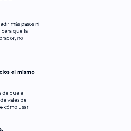
adir más pasos ni
e para que la
orador, no
icios el mismo
s de que el
o de vales de
ce cómo usar
a.