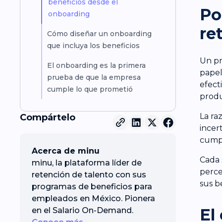
beneficios desde el
Po
onboarding
re
Cómo diseñar un onboarding
que incluya los beneficios
Un pr
El onboarding es la primera
papel
prueba de que la empresa
efect
cumple lo que prometió
produ
La ra
Compártelo
incer
cumpl
Acerca de minu
Cada 
minu, la plataforma líder de
perce
retención de talento con sus
sus b
programas de beneficios para
empleados en México. Pionera
El
en el Salario On-Demand.