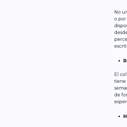
No un
o por
dispo
desde
perce
escrit
R
El co
tiene
seman
de fo
esper
H