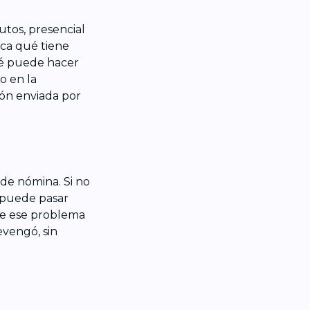
tos, presencial
ca qué tiene
ué puede hacer
o en la
ón enviada por
de nómina. Si no
, puede pasar
ve ese problema
evengó, sin