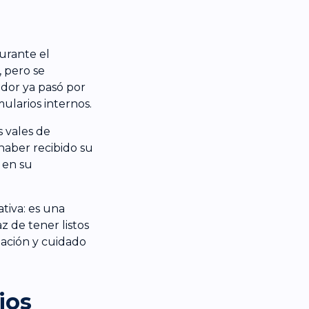
urante el
 pero se
ador ya pasó por
ularios internos.
s vales de
haber recibido su
 en su
tiva: es una
z de tener listos
zación y cuidado
ios