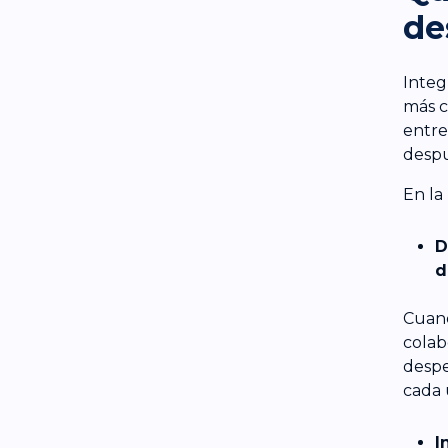
de
Integ
más c
entre
despu
En la 
D
d
Cuand
colabo
despe
cada 
I