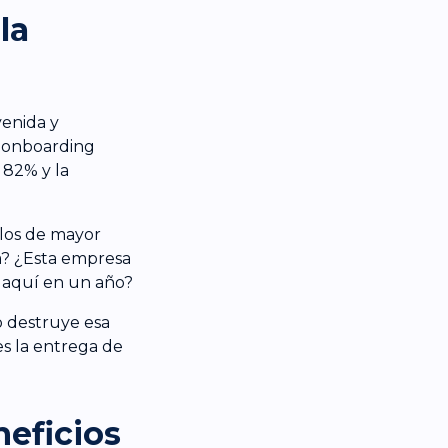
la
venida y
n onboarding
 82% y la
 los de mayor
a? ¿Esta empresa
 aquí en un año?
o destruye esa
es la entrega de
neficios