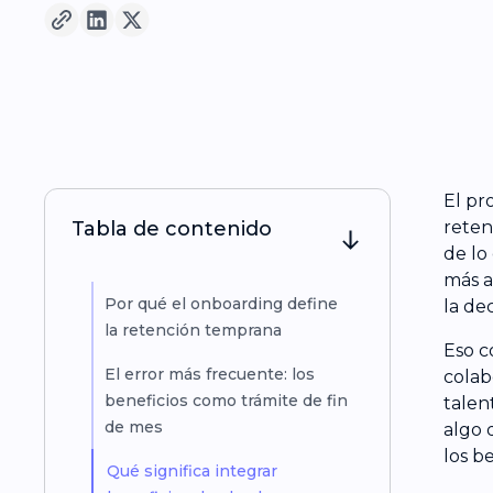
El pr
Tabla de contenido
reten
de lo
más a
Por qué el onboarding define
la de
la retención temprana
Eso c
El error más frecuente: los
colab
beneficios como trámite de fin
talen
de mes
algo 
los be
Qué significa integrar