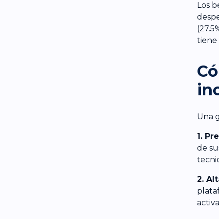
Los b
despe
(27.5
tiene
Có
in
Una g
1. Pr
de su
tecni
2. Al
plata
activa