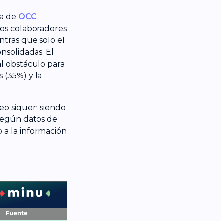
a de
OCC
os colaboradores
ntras que solo el
solidadas. El
al obstáculo para
 (35%) y la
leo siguen siendo
 según datos de
 a la información