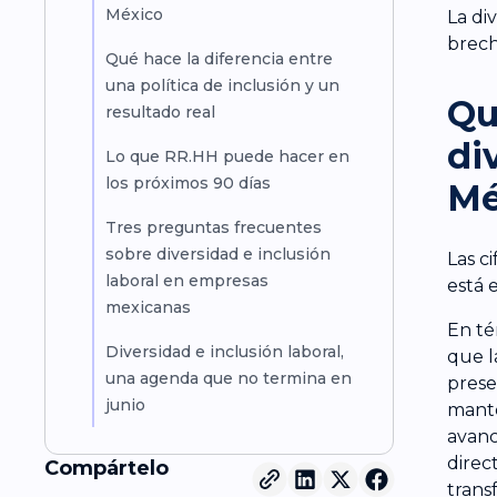
México
La di
brech
Qué hace la diferencia entre
una política de inclusión y un
Qu
resultado real
di
Lo que RR.HH puede hacer en
los próximos 90 días
Mé
Tres preguntas frecuentes
sobre diversidad e inclusión
Las c
laboral en empresas
está e
mexicanas
En té
Diversidad e inclusión laboral,
que l
una agenda que no termina en
prese
junio
mante
avanc
direc
Compártelo
trans