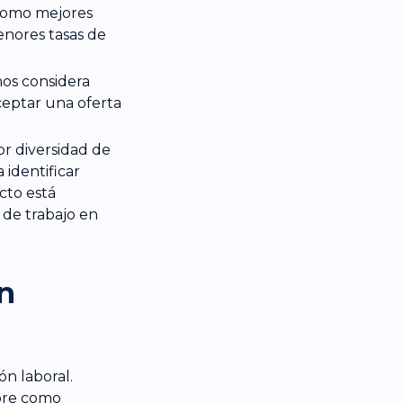
 como mejores
enores tasas de
nos considera
ceptar una oferta
r diversidad de
 identificar
cto está
de trabajo en
en
n laboral.
pore como