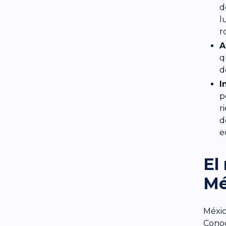
d
l
r
A
q
d
I
p
r
d
e
El
Mé
Méxic
Conoc