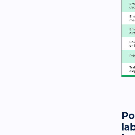
Po
la