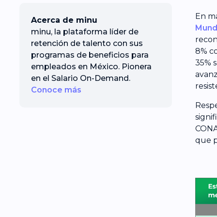
En ma
Acerca de minu
Mund
minu, la plataforma líder de
recon
retención de talento con sus
8% co
programas de beneficios para
35% s
empleados en México. Pionera
avanz
en el Salario On-Demand.
resis
Conoce más
Respe
signi
CONAP
que p