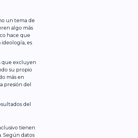
omo un tema de
ieren algo más
xico hace que
 ideología, es
s que excluyen
ndo su propio
ado más en
la presión del
esultados del
clusivo tienen
a. Según datos