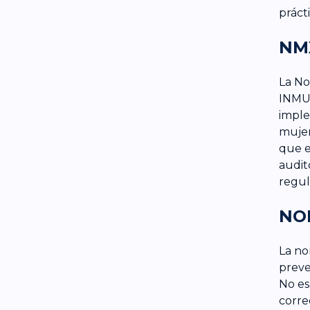
práct
NMX
La No
INMUJ
imple
mujer
que e
audit
regul
NO
La no
preve
No es
corre