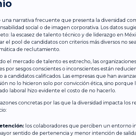
nio
e una narrativa frecuente que presenta la diversidad c
nsabilidad social o de imagen corporativa. Los datos sug
eto: la escasez de talento técnico y de liderazgo en Mé
ar el pool de candidatos con criterios más diversos no sea
ática de reclutamiento.
o el mercado de talento es estrecho, las organizacione
les por sesgos conscientes o inconscientes están reducie
o a candidatos calificados. Las empresas que han avanz
sión no lo hicieron solo por convicción ética, sino porque 
do laboral hizo evidente el costo de no hacerlo.
razones concretas por las que la diversidad impacta los r
io:
etención:
los colaboradores que perciben un entorno in
ayor sentido de pertenencia y menor intención de salid