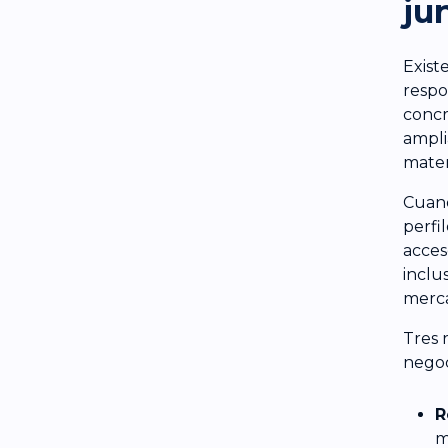
ju
Exist
respo
concr
ampli
matem
Cuand
perfi
acces
inclu
merca
Tres 
negoc
R
m