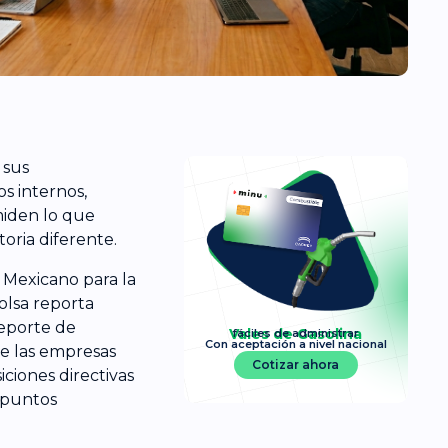
 sus
s internos,
miden lo que
oria diferente.
 Mexicano para la
olsa reporta
reporte de
Vales de Gasolina
fáciles de administrar
Con aceptación a nivel nacional
de las empresas
Cotizar ahora
ciones directivas
 puntos