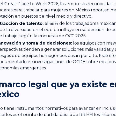
el Great Place to Work 2026, las empresas reconocidas
ugares para trabajar para mujeres en México reportan m
otación en puestos de nivel medio y directivo.
tracción de talento:
el 68% de los trabajadores mexica
ue la diversidad en el equipo influye en su decisión de a
e trabajo, según la encuesta de OCC 2025.
nnovación y toma de decisiones:
los equipos con mayo
erspectivas tienden a generar soluciones más variadas y a
iesgos que equipos homogéneos pasan por alto. Este efe
ocumentado en investigaciones de OCDE sobre equipos 
conomías emergentes.
 marco legal que ya existe 
xico
o tiene instrumentos normativos para avanzar en inclusió
erlos es el punto de partida para que RR.HH los incor