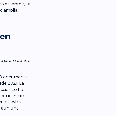
o es lento, y la
o amplia.
 en
sto sobre dónde
MCO documenta
sde 2021. La
ección se ha
unque es un
en puestos
ja aún una