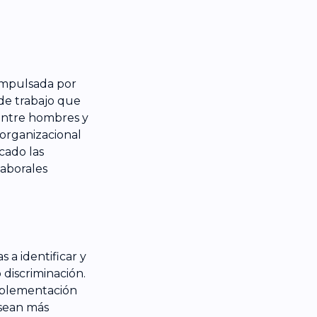
impulsada por
de trabajo que
entre hombres y
 organizacional
cado las
laborales
 a identificar y
 discriminación.
implementación
 sean más