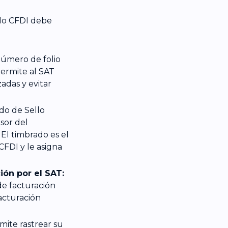
odo CFDI debe
úmero de folio
permite al SAT
zadas y evitar
ado de Sello
isor del
El timbrado es el
CFDI y le asigna
ión por el SAT:
e facturación
acturación
ite rastrear su