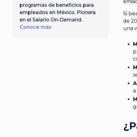
emisi
programas de beneficios para
empleados en México. Pionera
Si bi
en el Salario On-Demand.
de 20
Conoce más
una v
M
p
c
M
s
A
a
M
g
¿P