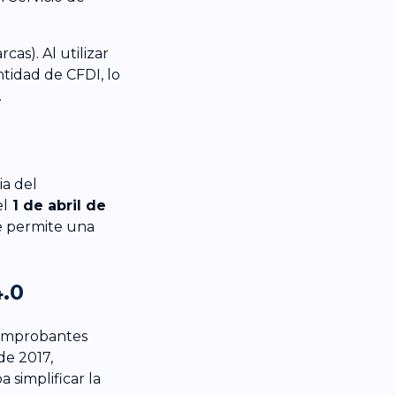
as). Al utilizar
tidad de CFDI, lo
.
ia del
el
1 de abril de
ue permite una
4.0
 Comprobantes
de 2017,
 simplificar la