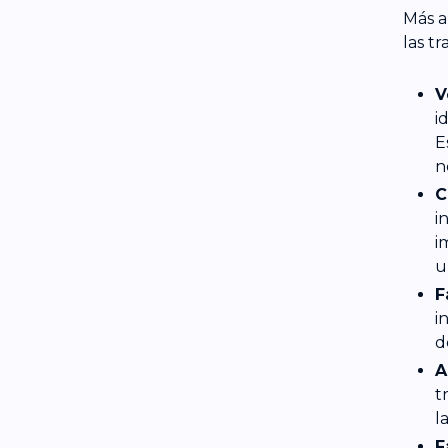
Más a
las t
V
i
E
n
C
i
i
u
F
i
d
A
t
l
F