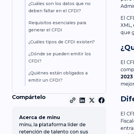
¿Cuáles son los datos que no
Admin
deben faltar en el CFDI?
El CF
Requisitos esenciales para
XML, 
generar el CFDI
que g
¿Cuáles tipos de CFDI existen?
¿Qu
¿Dónde se pueden emitir los
CFDI?
El CF
compr
¿Quiénes están obligados a
202
emitir un CFDI?
mejor 
Compártelo
Dif
El CF
Acerca de minu
Fisca
minu, la plataforma líder de
entra
retención de talento con sus