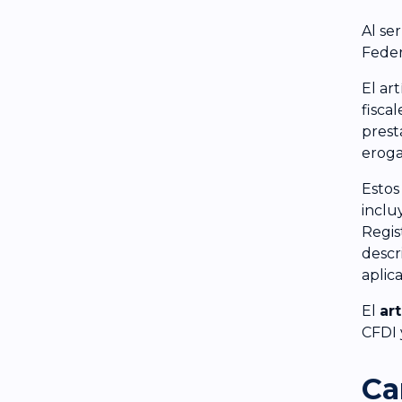
Al se
Feder
El ar
fisca
prest
eroga
Estos
inclu
Regis
descr
aplic
El
ar
CFDI 
Ca