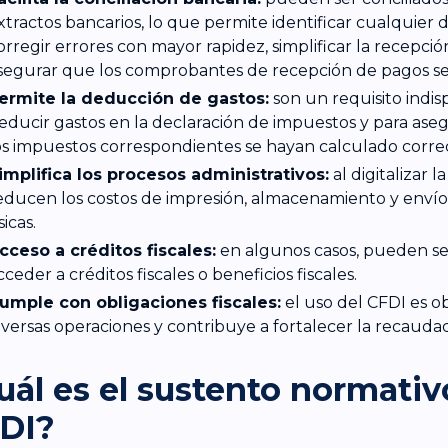
xtractos bancarios, lo que permite identificar cualquier d
orregir errores con mayor rapidez, simplificar la recepci
segurar que los comprobantes de recepción de pagos se
ermite la deducción de gastos:
son un requisito indis
educir gastos en la declaración de impuestos y para ase
os impuestos correspondientes se hayan calculado corr
implifica los procesos administrativos:
al digitalizar l
educen los costos de impresión, almacenamiento y envío
sicas.
cceso a créditos fiscales:
en algunos casos, pueden ser
cceder a créditos fiscales o beneficios fiscales.
umple con obligaciones fiscales:
el uso del CFDI es ob
iversas operaciones y contribuye a fortalecer la recaudaci
uál es el sustento normativ
DI?