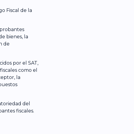
o Fiscal de la
mprobantes
de bienes, la
ón de
idos por el SAT,
 fiscales como el
eptor, la
mpuestos
atoriedad del
antes fiscales.