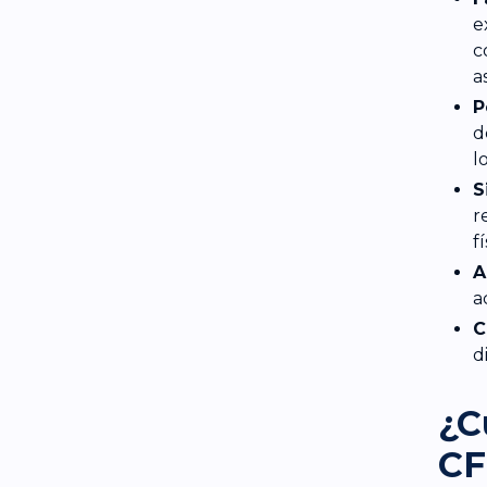
e
c
a
P
d
l
S
r
fí
A
a
C
d
¿C
CF