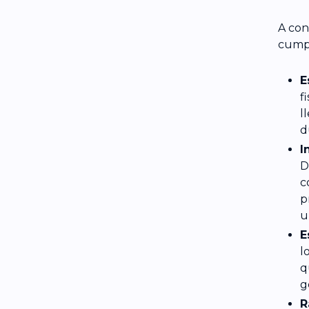
A con
cumpl
E
f
l
d
I
D
c
p
u
E
l
q
g
R