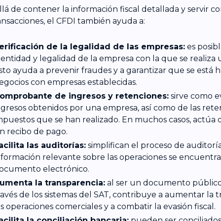
llá de contener la información fiscal detallada y servir 
ransacciones, el CFDI también ayuda a:
erificación de la legalidad de las empresas:
es posible
dentidad y legalidad de la empresa con la que se realiza 
sto ayuda a prevenir fraudes y a garantizar que se está 
egocios con empresas establecidas.
omprobante de ingresos y retenciones:
sirve como ev
ngresos obtenidos por una empresa, así como de las rete
mpuestos que se han realizado. En muchos casos, actúa d
n recibo de pago.
acilita las auditorías:
simplifican el proceso de auditoría
nformación relevante sobre las operaciones se encuentra
ocumento electrónico.
umenta la transparencia:
al ser un documento público 
ravés de los sistemas del SAT, contribuye a aumentar la 
as operaciones comerciales y a combatir la evasión fiscal.
acilita la conciliación bancaria:
pueden ser conciliados