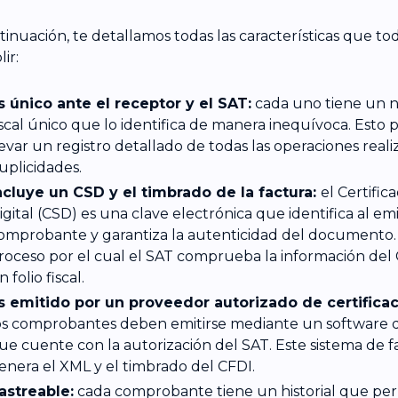
tinuación, te detallamos todas las características que t
ir:
s único ante el receptor y el SAT:
cada uno tiene un n
iscal único que lo identifica de manera inequívoca. Esto 
levar un registro detallado de todas las operaciones reali
uplicidades.
ncluye un CSD y el timbrado de la factura:
el Certific
igital (CSD) es una clave electrónica que identifica al em
omprobante y garantiza la autenticidad del documento. 
roceso por el cual el SAT comprueba la información del 
n folio fiscal.
s emitido por un proveedor autorizado de certificac
os comprobantes deben emitirse mediante un software d
ue cuente con la autorización del SAT. Este sistema de f
enera el XML y el timbrado del CFDI.
astreable:
cada comprobante tiene un historial que perm