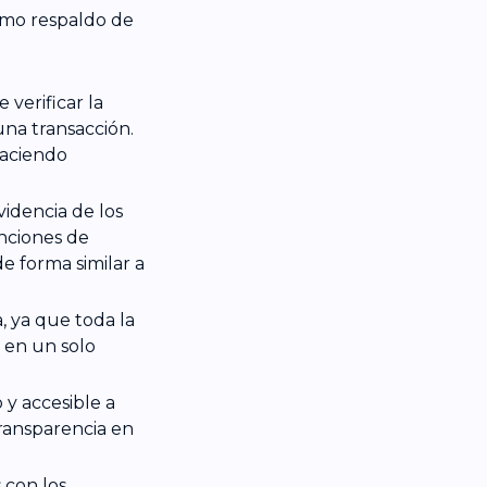
como respaldo de
 verificar la
una transacción.
haciendo
idencia de los
nciones de
e forma similar a
, ya que toda la
 en un solo
y accesible a
transparencia en
 con los