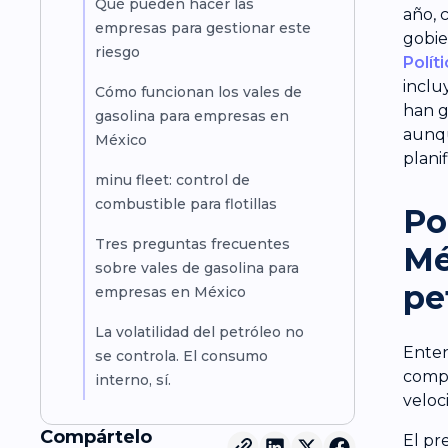
Qué pueden hacer las
año, 
empresas para gestionar este
gobie
riesgo
Polít
inclu
Cómo funcionan los vales de
han g
gasolina para empresas en
aunqu
México
plani
minu fleet: control de
combustible para flotillas
Po
Tres preguntas frecuentes
Mé
sobre vales de gasolina para
pe
empresas en México
La volatilidad del petróleo no
Enten
se controla. El consumo
compr
interno, sí.
veloc
Compártelo
El pr