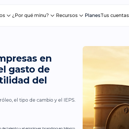
ios
¿Por qué minu?
Recursos
Planes
Tus cuentas
empresas en
el gasto de
ilidad del
óleo, el tipo de cambio y el IEPS.
ón de talento y el employer branding en México.