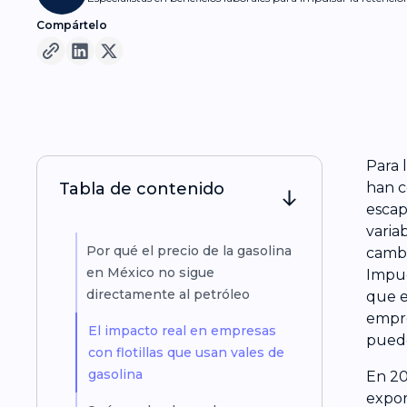
Compártelo
Para 
Tabla de contenido
han c
escap
varia
Por qué el precio de la gasolina
cambi
en México no sigue
Impue
directamente al petróleo
que e
empre
El impacto real en empresas
puede
con flotillas que usan vales de
gasolina
En 20
expor