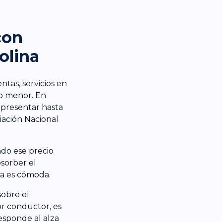
con
olina
tas, servicios en
to menor. En
epresentar hasta
iación Nacional
ando ese precio
sorber el
na es cómoda.
sobre el
or conductor, es
esponde al alza