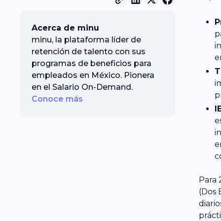
P
Acerca de minu
p
minu, la plataforma líder de
i
retención de talento con sus
e
programas de beneficios para
T
empleados en México. Pionera
i
en el Salario On-Demand.
p
Conoce más
I
e
i
e
c
Para 
(Dos 
diari
práct