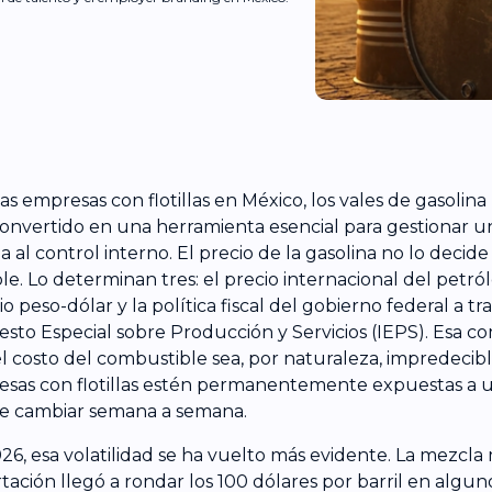
las empresas con flotillas en México, los vales de gasolin
onvertido en una herramienta esencial para gestionar u
a al control interno. El precio de la gasolina no lo decide
ble. Lo determinan tres: el precio internacional del petról
o peso-dólar y la política fiscal del gobierno federal a tr
sto Especial sobre Producción y Servicios (IEPS). Esa c
l costo del combustible sea, por naturaleza, impredecibl
sas con flotillas estén permanentemente expuestas a 
 cambiar semana a semana.
26, esa volatilidad se ha vuelto más evidente. La mezcla
tación llegó a rondar los 100 dólares por barril en alg