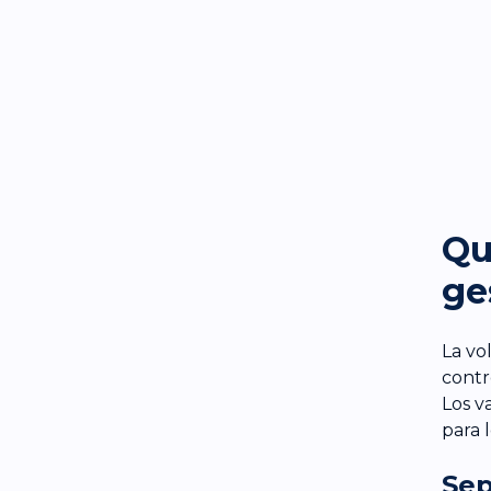
Qu
ge
La vo
contr
Los v
para 
Sep