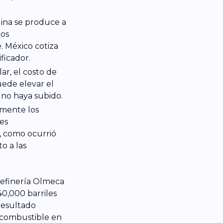
lina se produce a
dos
. México cotiza
ficador.
ar, el costo de
ede elevar el
 no haya subido.
mente los
nes
o, como ocurrió
o a las
 refinería Olmeca
0,000 barriles
resultado
l combustible en