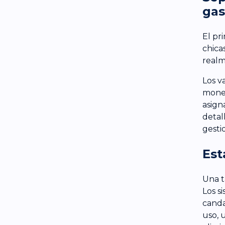
gas
El pr
chica
realm
Los v
moned
asign
detal
gesti
Est
Una t
Los s
canda
uso, 