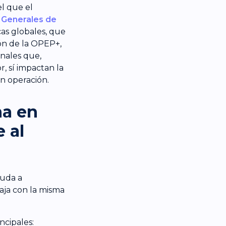
l que el
 Generales de
cas globales, que
ión de la OPEP+,
nales que,
, sí impactan la
n operación.
na en
 al
yuda a
aja con la misma
ncipales: