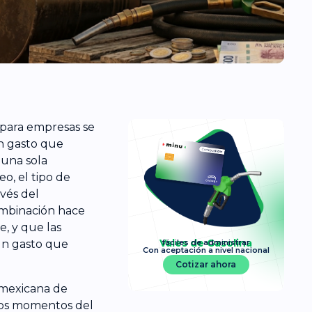
a para empresas se
n gasto que
 una sola
eo, el tipo de
avés del
ombinación hace
e, y que las
Vales de Gasolina
un gasto que
fáciles de administrar
Con aceptación a nivel nacional
Cotizar ahora
 mexicana de
unos momentos del