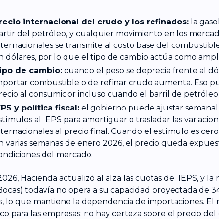
recio internacional del crudo y los refinados:
la gaso
artir del petróleo, y cualquier movimiento en los merca
nternacionales se transmite al costo base del combustible
n dólares, por lo que el tipo de cambio actúa como ampli
ipo de cambio:
cuando el peso se deprecia frente al dól
mportar combustible o de refinar crudo aumenta. Eso pu
recio al consumidor incluso cuando el barril de petróleo
EPS y política fiscal:
el gobierno puede ajustar semanal
stímulos al IEPS para amortiguar o trasladar las variacio
nternacionales al precio final. Cuando el estímulo es cer
n varias semanas de enero 2026, el precio queda expuest
ondiciones del mercado.
2026, Hacienda actualizó al alza las cuotas del IEPS, y la
Bocas) todavía no opera a su capacidad proyectada de 34
os, lo que mantiene la dependencia de importaciones. El 
ico para las empresas: no hay certeza sobre el precio de