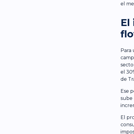
el me
El
fl
Para 
campo
secto
el 30
de Tr
Ese p
sube 
incre
El pr
consu
impos