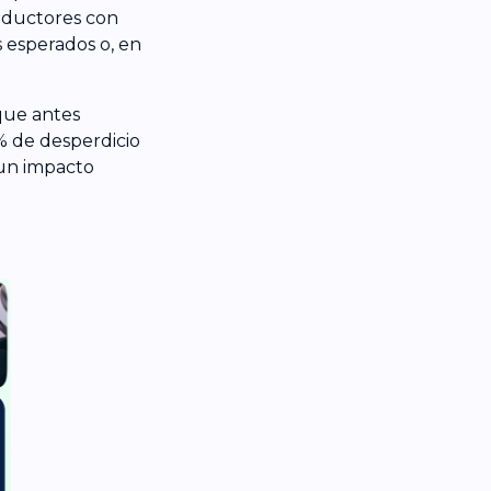
onductores con
s esperados o, en
 que antes
% de desperdicio
 un impacto