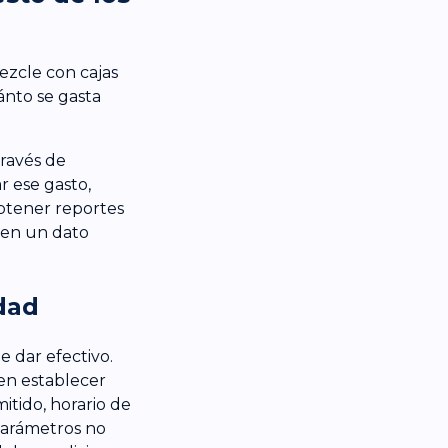
mezcle con cajas
ánto se gasta
través de
r ese gasto,
obtener reportes
 en un dato
dad
e dar efectivo.
en establecer
tido, horario de
 parámetros no