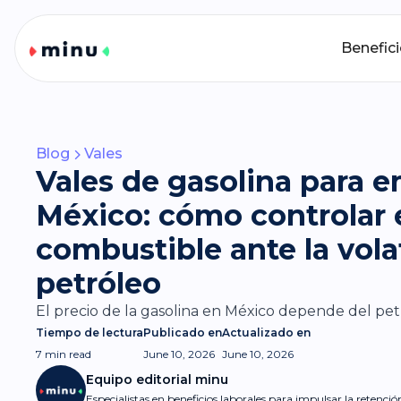
Benefic
Blog
Vales
Vales de gasolina para 
México: cómo controlar 
combustible ante la volat
petróleo
El precio de la gasolina en México depende del petr
Tiempo de lectura
Publicado en
Actualizado en
7 min
read
June 10, 2026
June 10, 2026
Equipo editorial minu
Especialistas en beneficios laborales para impulsar la retenci