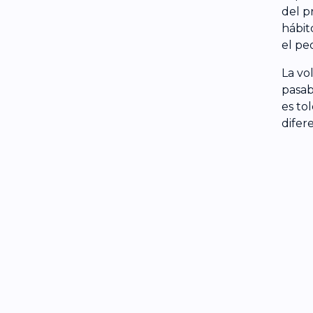
del p
hábit
el pe
La vo
pasab
es to
difer