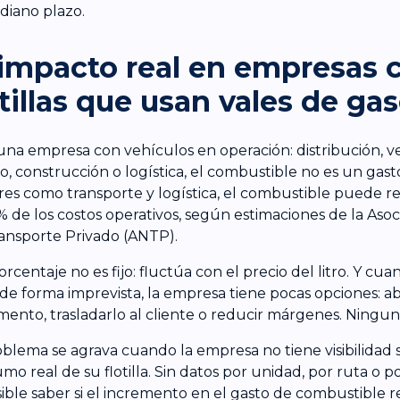
diano plazo.
 impacto real en empresas 
otillas que usan vales de gas
una empresa con vehículos en operación: distribución, ven
, construcción o logística, el combustible no es un gas
res como transporte y logística, el combustible puede r
% de los costos operativos, según estimaciones de la Asoc
ansporte Privado (ANTP).
orcentaje no es fijo: fluctúa con el precio del litro. Y cu
de forma imprevista, la empresa tiene pocas opciones: ab
mento, trasladarlo al cliente o reducir márgenes. Ningu
oblema se agrava cuando la empresa no tiene visibilidad 
mo real de su flotilla. Sin datos por unidad, por ruta o p
ible saber si el incremento en el gasto de combustible r