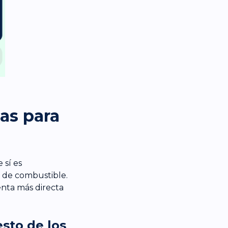
as para
 sí es
 de combustible.
enta más directa
sto de los