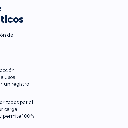
e
ticos
ión de
acción,
 a usos
er un registro
orizados por el
or carga
 y permite 100%