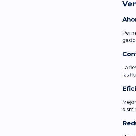
Ven
Ahor
Permi
gasto
Cont
La fl
las f
Efic
Mejor
dismi
Red