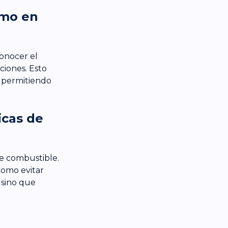
umo en
conocer el
ciones. Esto
 permitiendo
icas de
e combustible.
como evitar
 sino que