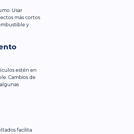
sumo. Usar
yectos más cortos
ombustible y
ento
ículos estén en
ble. Cambios de
n algunas
tados facilita