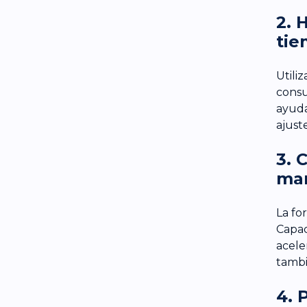
2. 
tie
Utili
consu
ayuda
ajust
3. 
man
La fo
Capac
acele
tambi
4. 