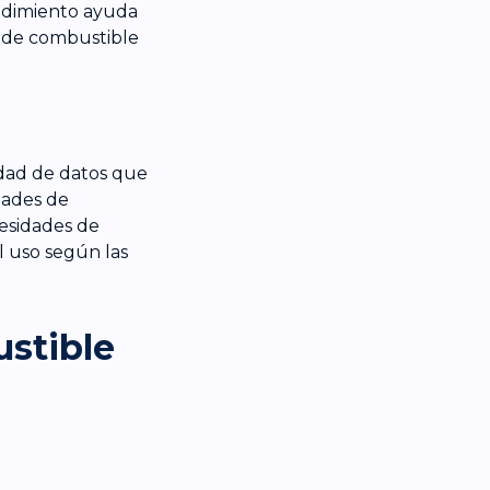
endimiento ayuda
l de combustible
idad de datos que
dades de
cesidades de
l uso según las
ustible