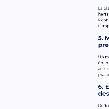
La pl
herra
y con
tiemp
5. 
pre
Un ma
óptim
aceite
práct
6. 
de
Defin