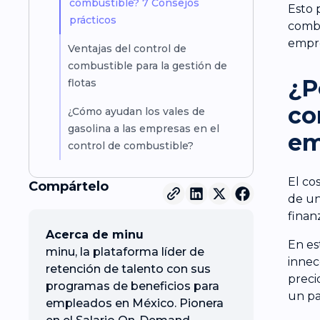
combustible? 7 Consejos
Esto 
prácticos
combu
empre
Ventajas del control de
combustible para la gestión de
¿P
flotas
co
¿Cómo ayudan los vales de
gasolina a las empresas en el
em
control de combustible?
El co
Compártelo
de un
finan
Acerca de minu
En es
minu, la plataforma líder de
innec
retención de talento con sus
preci
programas de beneficios para
un pa
empleados en México. Pionera