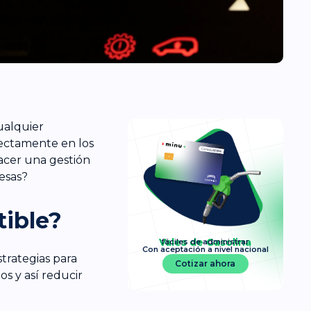
ualquier
rectamente en los
hacer una gestión
esas?
tible?
Vales de Gasolina
fáciles de administrar
Con aceptación a nivel nacional
trategias para
Cotizar ahora
s y así reducir