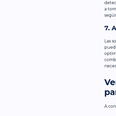
detec
a tom
según
7. 
Las s
puede
optim
combu
neces
Ve
pa
A con