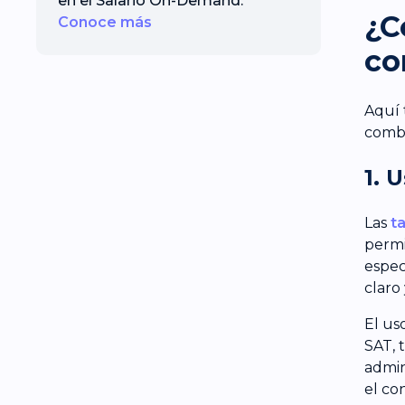
en el Salario On-Demand.
¿C
Conoce más
co
Aquí 
combu
1. 
Las
t
permi
espec
claro
El us
SAT, 
admin
el co