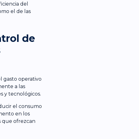
iciencia del
omo el de las
trol de
s
l gasto operativo
mente a las
es y tecnológicos.
educir el consumo
mento en los
s que ofrezcan