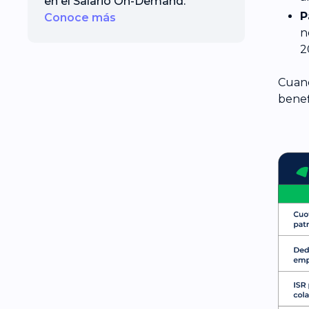
en el Salario On-Demand.
P
Conoce más
n
2
Cuand
benef