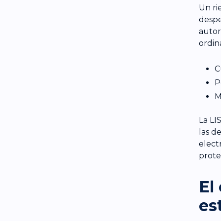
Un ri
despe
autor
ordin
C
P
M
La LI
las d
elect
prote
El
es