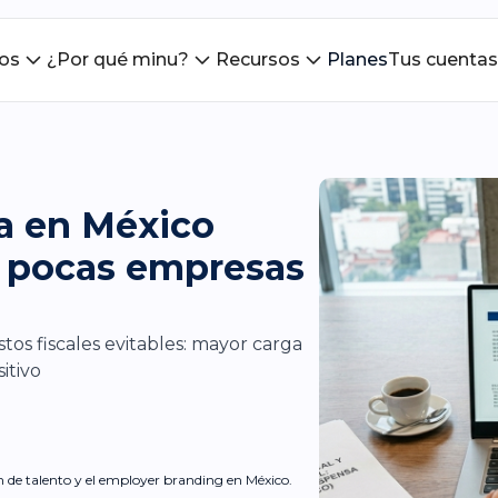
ios
¿Por qué minu?
Recursos
Planes
Tus cuentas
a en México
ue pocas empresas
os fiscales evitables: mayor carga
itivo
ón de talento y el employer branding en México.