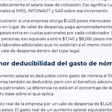
áticamente el salario base de cotización. Eso significa c
onales al IMSS, INFONAVIT y SAR sobre ese incremento.
ilustrarlo: si una empresa otorga $1,426 pesos mensuales
io en lugar de vales de despensa, paga aproximadamente
pesos extra en cuotas patronales por cada colaborador. 
 personas, eso equivale a entre $7,140 y $8,560 pesos m
s laborales adicionales que no existirían si el mismo mon
vale de despensa dentro del tope legal.
or deducibilidad del gasto de nó
mento salarial es deducible como gasto de nómina al 1
nsa también es deducible, pero con el beneficio adicion
s patronales. La diferencia no está en el porcentaje de 
sto base sobre el que aplica.
sto real de la empresa por un vale de despensa de $1,426
6 pesos. El gasto real de un aumento salarial equivalent