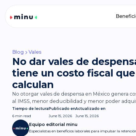
Benefic
Blog
Vales
No dar vales de despens
tiene un costo fiscal q
calculan
No otorgar vales de despensa en México genera cost
al IMSS, menor deducibilidad y menor poder adquis
Tiempo de lectura
Publicado en
Actualizado en
6 min
read
June 15, 2026
June 15, 2026
Equipo editorial minu
Especialistas en beneficios laborales para impulsar la retenci