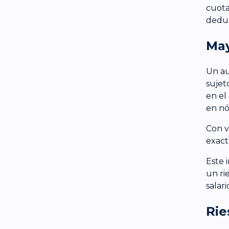
cuota
deduc
May
Un au
sujet
en el
en nó
Con v
exact
Este 
un ri
salar
Rie