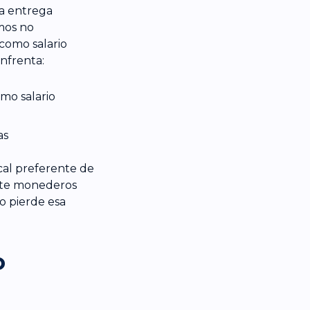
a entrega
mos no
como salario
enfrenta:
mo salario
as
scal preferente de
nte monederos
o pierde esa
o