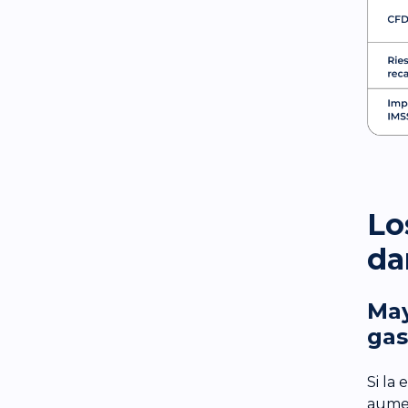
Lo
da
May
gas
Si la
aumen