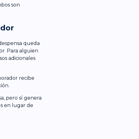
mbos son
ador
 despensa queda
or. Para alguien
sos adicionales
borador recibe
ión.
a, pero sí genera
s en lugar de
T