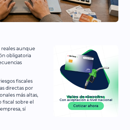
n reales aunque
ón obligatoria
secuencias
iesgos fiscales
s directas por
nales más altas,
Vales de Gasolina
fáciles de administrar
Con aceptación a nivel nacional
fiscal sobre el
Cotizar ahora
empresa, sí