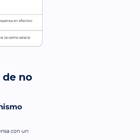
s de no
 mismo
ensa con un