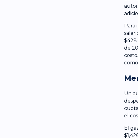
autom
adici
Para 
salar
$428 
de 20
costo
como 
Men
Un au
despe
cuota
el co
El ga
$1,42