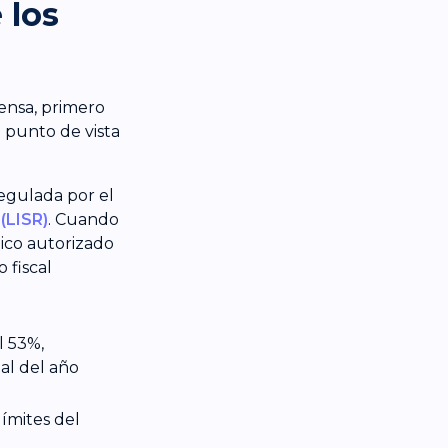
 los
pensa, primero
 punto de vista
regulada por el
(LISR)
. Cuando
ico autorizado
 fiscal
l 53%,
al del año
ímites del