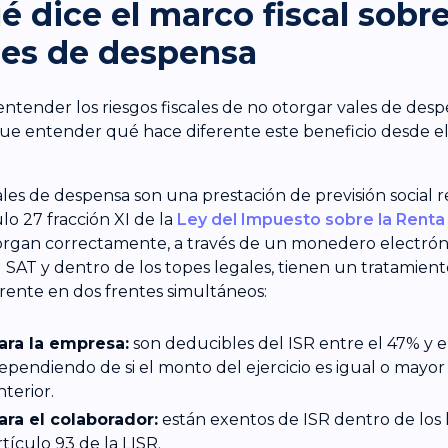
é dice el marco fiscal sobre
les de despensa
entender los riesgos fiscales de no otorgar vales de des
ue entender qué hace diferente este beneficio desde el
ales de despensa son una prestación de previsión social 
lo 27 fracción XI de la
Ley del Impuesto sobre la Renta 
organ correctamente, a través de un monedero electrón
l SAT y dentro de los topes legales, tienen un tratamiento
rente en dos frentes simultáneos:
ara la empresa:
son deducibles del ISR entre el 47% y e
ependiendo de si el monto del ejercicio es igual o mayor 
nterior.
ara el colaborador:
están exentos de ISR dentro de los l
rtículo 93 de la LISR.