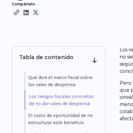
Compártelo
Los r
Tabla de contenido
no si
según
concr
Qué dice el marco fiscal sobre
Pero 
los vales de despensa
que p
Los riesgos fiscales concretos
omisi
de no dar vales de despensa
menor
colab
El costo de oportunidad de no
afect
estructurar este beneficio