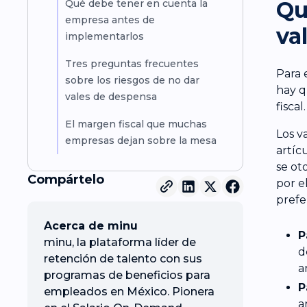
Qu
Qué debe tener en cuenta la
empresa antes de
va
implementarlos
Tres preguntas frecuentes
Para 
sobre los riesgos de no dar
hay q
vales de despensa
fiscal.
El margen fiscal que muchas
Los v
empresas dejan sobre la mesa
artícu
se ot
Compártelo
por e
prefe
Acerca de minu
P
minu, la plataforma líder de
d
retención de talento con sus
a
programas de beneficios para
P
empleados en México. Pionera
a