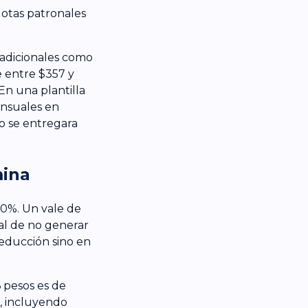
uotas patronales
 adicionales como
 entre $357 y
En una plantilla
ensuales en
to se entregara
mina
00%. Un vale de
al de no generar
deducción sino en
 pesos es de
e, incluyendo