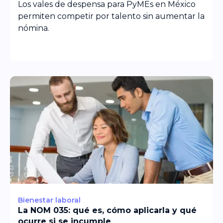
nómina
Los vales de despensa para PyMEs en México
permiten competir por talento sin aumentar la
nómina.
Bienestar laboral
La NOM 035: qué es, cómo aplicarla y qué
ocurre si se incumple